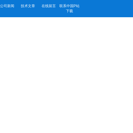
公司新闻
技术文章
在线留言
联系中国P站
下载