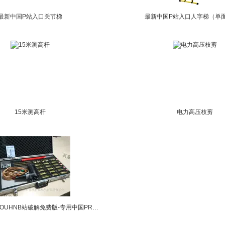
最新中国P站入口关节梯
最新中国P站入口人字梯（单
15米测高杆
电力高压枝剪
环网柜中国PROUHNB站破解免费版-专用中国PROUHNB站破解免费版