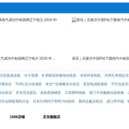
中国P站下载电气成功中标国网辽宁电力 2026 年物资电商化竞争性谈判采购项目
主机除臭设备
分子蒸馏
矿用煤安防爆电动装置
全风环保风机
开闭孔率测定仪
障测试仪
TIVAL压力传感器
发光**生物毒性分析仪
双层电池防爆箱
平行光反应
硅分析仪
罗卓尼克探头
高粘度插桶泵
工程塑料拖链
西门子伺服驱动器维修
寄生虫卵检测纸片盒
日本CHINO千野IR-HAQNE
紫外总氮分析仪
进口劈半锯
1688店铺
京东旗舰店