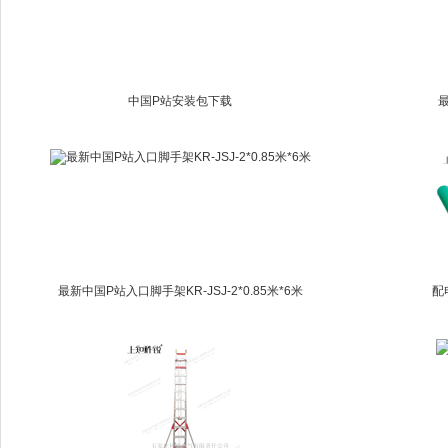
中国P站安装包下载
最新中国P站入口脚手架KR-JSJ-2*0.85米*6米
配